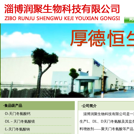
网
·食品级产品
·公司简介
·
D-天门冬氨酸钙
淄博润聚生物科技有限公司
是一
·
DL－天门冬氨酸镁
生产
L、DL、D天门冬氨酸及其盐
料增效剂——聚天门冬氨酸等产品
·
L-天门冬氨酸钠