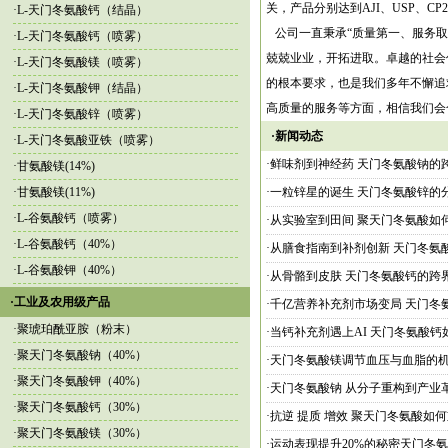
关，产品分别达到AJI、USP、CP
·
L-天门冬氨酸钙（结晶）
公司一直秉承“质量第一、服务取
·
L-天门冬氨酸钙（喷雾）
兢兢业业，开拓进取。卓越的社会
·
L-天门冬氨酸镁（喷雾）
的根本要求，也是我们多年不懈追
·
L-天门冬氨酸钾（结晶）
高质量的服务等方面，相信我们会
·
L-天门冬氨酸锌（喷雾）
·新闻动态
·
L-天门冬氨酸亚铁（喷雾）
·鲜味剂到神经药 天门冬氨酸钠的
·
甘氨酸镁(14%)
·
甘氨酸镁(11%)
·一粒锌星的诞生 天门冬氨酸锌的
·
L-谷氨酸钙（喷雾）
·从实验室到田间 聚天门冬氨酸如
·
L-谷氨酸钙（40%）
·从膳食指南到补剂创新 天门冬氨
·
L-谷氨酸钾（40%）
·从骨骼到皮肤 天门冬氨酸钙的跨
·工业及农用级产品
·千亿营养补充剂市场变局 天门冬
·
聚琥珀酰亚胺（粉末）
·当钙补充剂遇上AI 天门冬氨酸钙
·
聚天门冬氨酸钠（40%）
·天门冬氨酸镁调节血压与血脂的
·
聚天门冬氨酸钾（40%）
·天门冬氨酸钠 从分子重构到产业
·
聚天门冬氨酸钙（30%）
·抗逆 提质 增效 聚天门冬氨酸如
·
聚天门冬氨酸镁（30%）
·运动表现提升20%的秘密天门冬