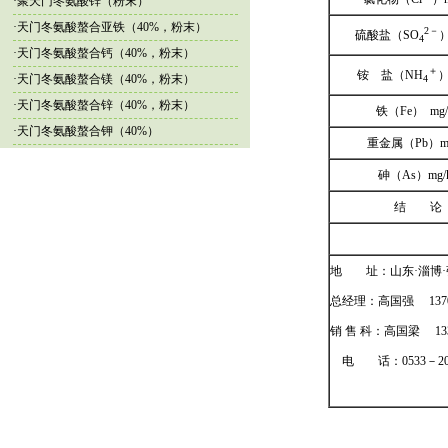
·
聚天门冬氨酸锌（粉末）
·
天门冬氨酸螯合亚铁（40%，粉末）
2
－
硫酸盐（SO
）
4
·
天门冬氨酸螯合钙（40%，粉末）
＋
铵 盐（NH
）
·
天门冬氨酸螯合镁（40%，粉末）
4
·
天门冬氨酸螯合锌（40%，粉末）
铁（Fe） mg/
·
天门冬氨酸螯合钾（40%）
重金属（Pb）mg
砷（As）mg/
结 论
地 址：山东·淄博·张
总经理：高国强 137
销 售 科：
高国梁
13
电 话：0533－208