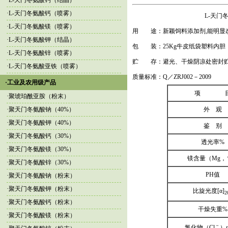
·
L-天门冬氨酸钙（结晶）
·
L-天门冬氨酸钙（喷雾）
L-天门
·
L-天门冬氨酸镁（喷雾）
用 途：新颖饲料添加剂,能明显
·
L-天门冬氨酸钾（结晶）
包 装：25Kg牛皮纸袋塑料内胆
·
L-天门冬氨酸锌（喷雾）
贮 存：避光、干燥阴凉处密封
·
L-天门冬氨酸亚铁（喷雾）
质量标准：Q／ZRJ002－2009
·工业及农用级产品
项 
·
聚琥珀酰亚胺（粉末）
·
聚天门冬氨酸钠（40%）
外 观
·
聚天门冬氨酸钾（40%）
鉴 别
·
聚天门冬氨酸钙（30%）
透光率%
·
聚天门冬氨酸镁（30%）
镁含量（Mg，
·
聚天门冬氨酸锌（30%）
PH值
·
聚天门冬氨酸钠（粉末）
·
聚天门冬氨酸钾（粉末）
比旋光度[α]
2
·
聚天门冬氨酸钙（粉末）
干燥失重%
·
聚天门冬氨酸镁（粉末）
－
氯化物（Cl
）m